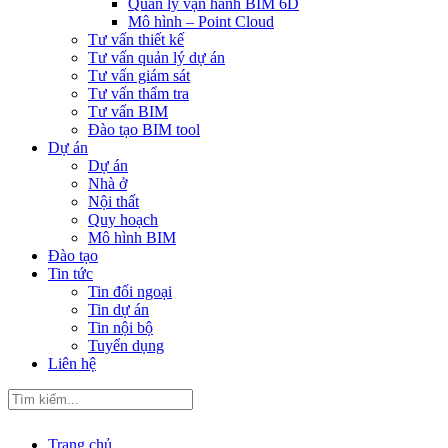
Quản lý vận hành BIM 6D
Mô hình – Point Cloud
Tư vấn thiết kế
Tư vấn quản lý dự án
Tư vấn giám sát
Tư vấn thẩm tra
Tư vấn BIM
Đào tạo BIM tool
Dự án
Dự án
Nhà ở
Nội thất
Quy hoạch
Mô hình BIM
Đào tạo
Tin tức
Tin đối ngoại
Tin dự án
Tin nội bộ
Tuyển dụng
Liên hệ
Trang chủ