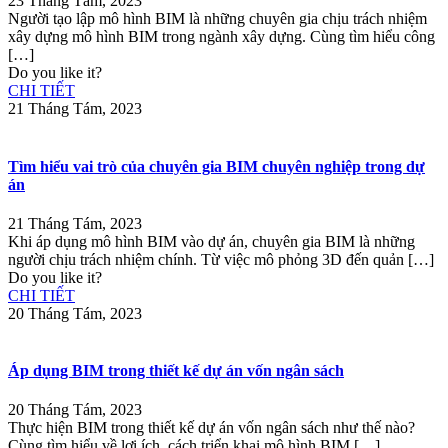
23 Tháng Tám, 2023
Người tạo lập mô hình BIM là những chuyên gia chịu trách nhiệm
xây dựng mô hình BIM trong ngành xây dựng. Cùng tìm hiểu công
[…]
Do you like it?
CHI TIẾT
21 Tháng Tám, 2023
Tìm hiểu vai trò của chuyên gia BIM chuyên nghiệp trong dự
án
21 Tháng Tám, 2023
Khi áp dụng mô hình BIM vào dự án, chuyên gia BIM là những
người chịu trách nhiệm chính. Từ việc mô phỏng 3D đến quản
[…]
Do you like it?
CHI TIẾT
20 Tháng Tám, 2023
Áp dụng BIM trong thiết kế dự án vốn ngân sách
20 Tháng Tám, 2023
Thực hiện BIM trong thiết kế dự án vốn ngân sách như thế nào?
Cùng tìm hiểu về lợi ích, cách triển khai mô hình BIM
[…]