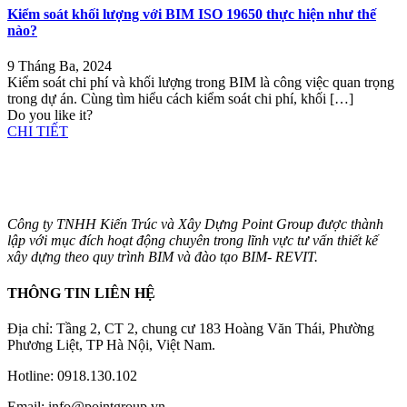
Kiểm soát khối lượng với BIM ISO 19650 thực hiện như thế
nào?
9 Tháng Ba, 2024
Kiểm soát chi phí và khối lượng trong BIM là công việc quan trọng
trong dự án. Cùng tìm hiểu cách kiểm soát chi phí, khối
[…]
Do you like it?
CHI TIẾT
Công ty TNHH Kiến Trúc và Xây Dựng Point Group được thành
lập với mục đích hoạt động chuyên trong lĩnh vực tư vấn thiết kế
xây dựng theo quy trình BIM và đào tạo BIM- REVIT.
THÔNG TIN LIÊN HỆ
Địa chỉ: Tầng 2, CT 2, chung cư 183 Hoàng Văn Thái, Phường
Phương Liệt, TP Hà Nội, Việt Nam.
Hotline: 0918.130.102
Email: info@pointgroup.vn