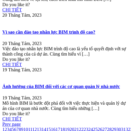
Do you like it?
CHI TIẾT
20 Tháng Tám, 2023
Vì sao cần đào tạo nhân lực BIM trình độ cao?
20 Tháng Tám, 2023
Việc đào tạo nhân lực BIM trình độ cao là yếu tố quyết định với sự
thành công của cả dự án. Cùng tìm hiểu vì
[…]
Do you like it?
CHI TIẾT
19 Tháng Tám, 2023
Ảnh hưởng của BIM đối với các cơ quan quản lý nhà nước
19 Tháng Tám, 2023
Mô hình BIM là bước đột phá đối với việc thực hiện và quản lý dự
án của cơ quan nhà nước. Cùng tìm hiểu những
[…]
Do you like it?
CHI TIẾT
Prev page
1
2
3
4
5
6
7
8
9
10
11
12
13
14
15
16
17
18
19
20
21
22
23
24
25
26
27
28
29
30
31
32