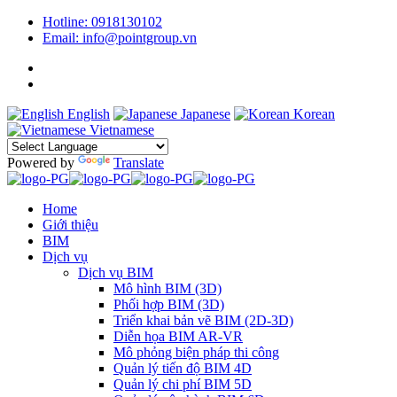
Hotline: 0918130102
Email: info@pointgroup.vn
English
Japanese
Korean
Vietnamese
Powered by
Translate
Home
Giới thiệu
BIM
Dịch vụ
Dịch vụ BIM
Mô hình BIM (3D)
Phối hợp BIM (3D)
Triển khai bản vẽ BIM (2D-3D)
Diễn họa BIM AR-VR
Mô phỏng biện pháp thi công
Quản lý tiến độ BIM 4D
Quản lý chi phí BIM 5D