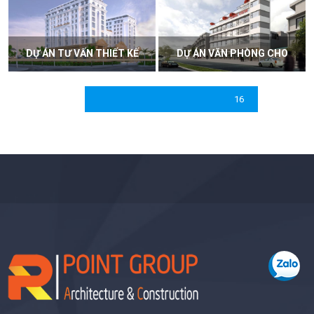
MẪU THIẾT KẾ BIỆT THỰ
MẪU THIẾT KẾ BIỆT THỰ
– SƠN TÂY
CỔ ĐIỂN SANG TRỌNG –
DƯƠNG NỘI
XEM CHI TIẾT
XEM CHI TIẾT
1
2
3
4
5
6
7
8
9
10
11
12
13
14
15
16