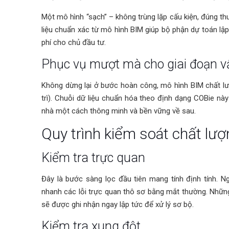
Một mô hình “sạch” – không trùng lặp cấu kiện, đúng thu
liệu chuẩn xác từ mô hình BIM giúp bộ phận dự toán lập 
phí cho chủ đầu tư.
Phục vụ mượt mà cho giai đoạn 
Không dừng lại ở bước hoàn công, mô hình BIM chất lượ
trì). Chuỗi dữ liệu chuẩn hóa theo định dạng COBie nà
nhà một cách thông minh và bền vững về sau.
Quy trình kiểm soát chất lượ
Kiểm tra trực quan
Đây là bước sàng lọc đầu tiên mang tính định tính. N
nhanh các lỗi trực quan thô sơ bằng mắt thường. Những lỗ
sẽ được ghi nhận ngay lập tức để xử lý sơ bộ.
Kiểm tra xung đột