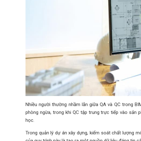
Nhiều người thường nhầm lẫn giữa QA và QC trong BIM. 
phòng ngừa, trong khi QC tập trung trực tiếp vào sản p
học.
Trong quản lý dự án xây dựng, kiểm soát chất lượng mô
của quy trình này là tạo ra một nguồn dữ liệu đáng tin 