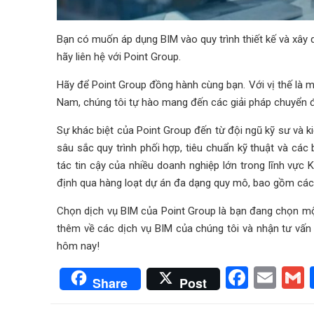
Bạn có muốn áp dụng BIM vào quy trình thiết kế và xây 
hãy liên hệ với Point Group.
Hãy để Point Group đồng hành cùng bạn. Với vị thế là mộ
Nam, chúng tôi tự hào mang đến các giải pháp chuyển đ
Sự khác biệt của Point Group đến từ đội ngũ kỹ sư và k
sâu sắc quy trình phối hợp, tiêu chuẩn kỹ thuật và các
tác tin cậy của nhiều doanh nghiệp lớn trong lĩnh vực
định qua hàng loạt dự án đa dạng quy mô, bao gồm các 
Chọn dịch vụ BIM của Point Group là bạn đang chọn một 
thêm về các dịch vụ BIM của chúng tôi và nhận tư vấn 
hôm nay!
Faceb
Ema
Share
Post