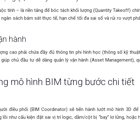
ộc tính – là nền tảng để bóc tách khối lượng (Quantity Takeoff) chí
ngân sách bám sát thực tế, hạn chế tối đa sai số và rủi ro vượt phá
vận hành
ng cao phải chứa đầy đủ thông tin phi hình học (thông số kỹ thuật
y giúp chủ đầu tư dễ dàng quản lý vận hành (Asset Management), qu
ng mô hình BIM từng bước chi tiết
gười điều phối (BIM Coordinator) sẽ tiến hành lướt mô hình 3D để 
i như cấu kiện đặt sai vị trí logic, dầm/cột bị “bay” lơ lửng, hoặc h