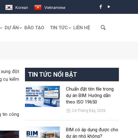
Korean
Vietnamese
DỰ ÁN
ĐÀO TẠO
TIN TỨC
LIÊN HỆ
m xung đột
TIN TỨC NỔI BẬT
ng cụ kiểm
Chuẩn đặt tên file trong
dự án BIM: Hướng dẫn
theo ISO 19650
24 Tháng Bảy, 2026
g tin công
BIM có áp dụng được cho
dự án nhỏ không?