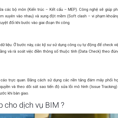
ữa các bộ môn (Kiến trúc – Kết cấu – MEP). Công nghệ sẽ giúp phâ
đâm xuyên vào nhau) và xung đột mềm (Soft clash – vi phạm khoản
tuyệt đối khi bước vào giai đoạn thi công.
dữ liệu. Ở bước này, các kỹ sư sử dụng công cụ tự động để check vi
tầng và rà soát việc điền thông số thuộc tính (Data Check) theo đú
 cáo trực quan. Bằng cách sử dụng các nền tảng đám mây phối hợp
quyền và theo dõi sát sao tiến độ sửa lỗi mô hình (Issue Tracking)
ước khi bàn giao.
p cho dịch vụ BIM ?