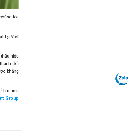
chúng tôi,
t tại Việt
 thấu hiểu
 thành đối
được khẳng
ể tìm hiểu
nt Group