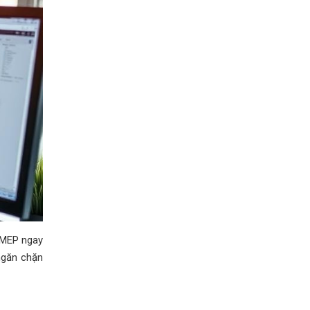
à MEP ngay
 ngăn chặn