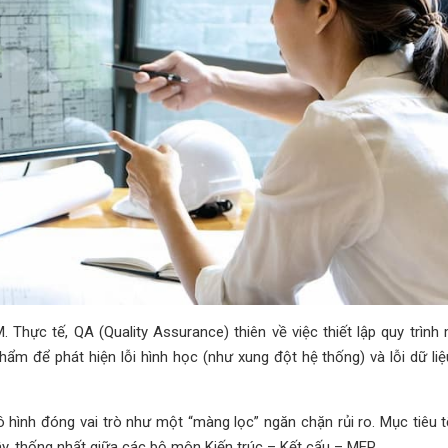
Thực tế, QA (Quality Assurance) thiên về việc thiết lập quy trình
hẩm để phát hiện lỗi hình học (như xung đột hệ thống) và lỗi dữ liệ
 hình đóng vai trò như một “màng lọc” ngăn chặn rủi ro. Mục tiêu 
cậy, thống nhất giữa các bộ môn Kiến trúc – Kết cấu – MEP.