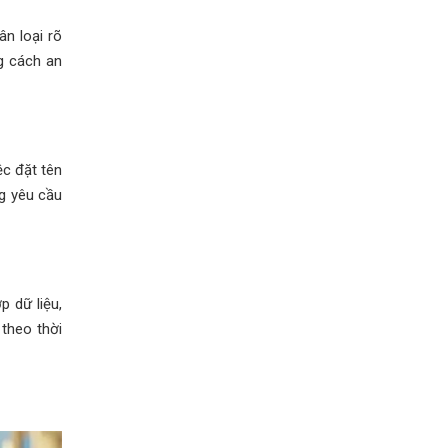
n loại rõ
g cách an
ệc đặt tên
ng yêu cầu
 dữ liệu,
 theo thời