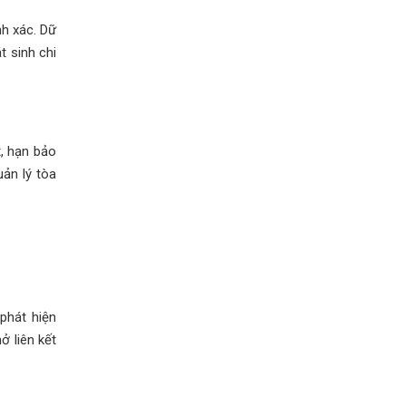
nh xác. Dữ
t sinh chi
, hạn bảo
ản lý tòa
phát hiện
ở liên kết