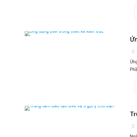
Ứn
Ứng
Phầ
Tr
Ngà