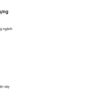
dựng
ng ngành
 án xây