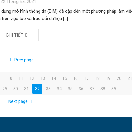
22 Tháng Ba, 2021
 dựng mô hình thông tin (BIM) đề cập đến một phương pháp làm việ
 trên việc tạo và trao đổi dữ liệu
[…]
CHI TIẾT
Prev page
9
10
11
12
13
14
15
16
17
18
19
20
2
29
30
31
32
33
34
35
36
37
38
39
Next page