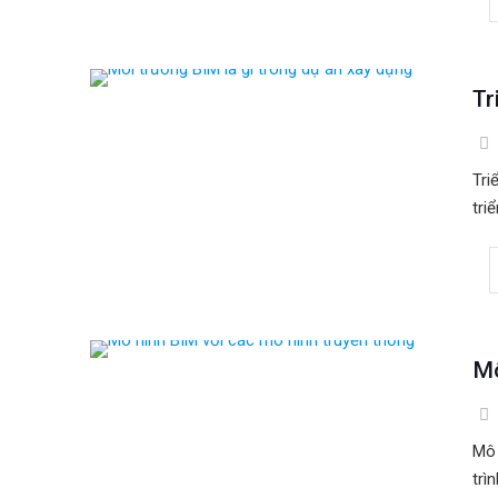
Tr
Tri
tri
Mô
Mô 
trì