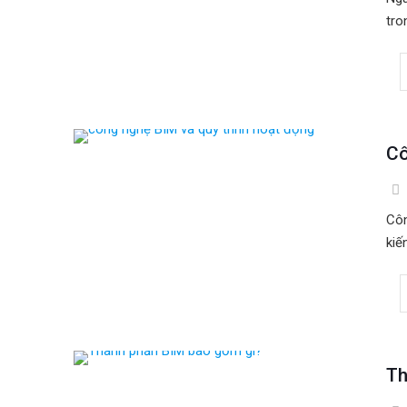
tro
Cô
Côn
kiế
Th