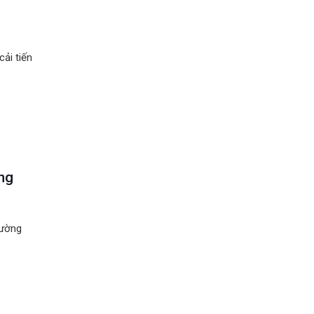
cải tiến
ng
hường