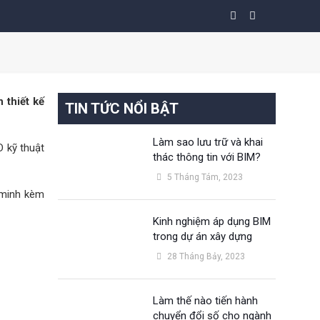
 thiết kế
TIN TỨC NỔI BẬT
Làm sao lưu trữ và khai
D kỹ thuật
thác thông tin với BIM?
5 Tháng Tám, 2023
 minh kèm
Kinh nghiệm áp dụng BIM
trong dự án xây dựng
28 Tháng Bảy, 2023
Làm thế nào tiến hành
chuyển đổi số cho ngành