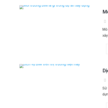
Mô
Mô 
xây
Dị
Sử 
dựn