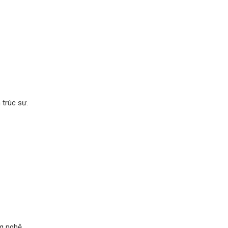
​trúc sư.
ng nghệ