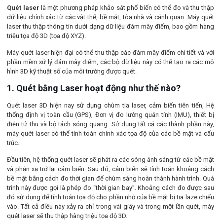
Quét laser
là một phương pháp khảo sát phổ biến có thể đo và thu thập
dữ liệu chính xác từ các vật thể, bề mặt, tòa nhà và cảnh quan. Máy quét
laser thu thập thông tin dưới dạng dữ liệu đám mây điểm, bao gồm hàng
triệu tọa độ 3D (tọa độ XYZ).
Máy quét laser hiện đại có thể thu thập các đám mây điểm chi tiết và với
phần mềm xử lý đám mây điểm, các bộ dữ liệu này có thể tạo ra các mô
hình 3D kỹ thuật số của môi trường được quét.
1. Quét bằng Laser hoạt động như thế nào?
Quét laser 3D hiện nay sử dụng chùm tia laser, cảm biến tiên tiến, Hệ
thống định vị toàn cầu (GPS), Đơn vị đo lường quán tính (IMU), thiết bị
điện tử thu và bộ tách sóng quang. Sử dụng tất cả các thành phần này,
máy quét laser có thể tính toán chính xác tọa độ của các bề mặt và cấu
trúc.
Đầu tiên, hệ thống quét laser sẽ phát ra các sóng ánh sáng từ các bề mặt
và phản xạ trở lại cảm biến. Sau đó, cảm biến sẽ tính toán khoảng cách
bề mặt bằng cách đo thời gian để chùm sáng hoàn thành hành trình. Quá
trình này được gọi là phép đo “thời gian bay”. Khoảng cách đo được sau
đó sử dụng để tính toán tọa độ cho phần nhỏ của bề mặt bị tia laze chiếu
vào. Tất cả điều này xảy ra chỉ trong vài giây và trong một lần quét, máy
quét laser sẽ thu thập hàng triệu tọa độ 3D.