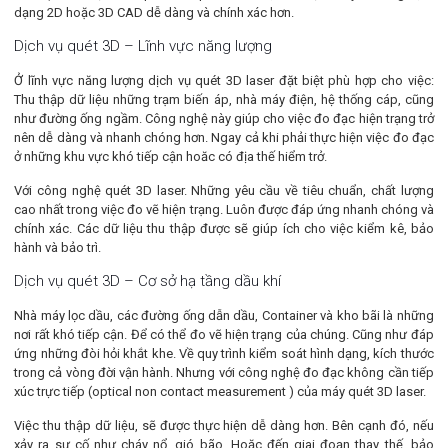
dạng 2D hoặc 3D CAD dễ dàng và chính xác hơn.
Dịch vụ quét 3D – Lĩnh vực năng lượng
Ở lĩnh vực năng lượng dịch vụ quét 3D laser đặt biệt phù hợp cho việc:
Thu thập dữ liệu những trạm biến áp, nhà máy điện, hệ thống cáp, cũng
như đường ống ngầm. Công nghệ này giúp cho việc đo đạc hiện trạng trở
nên dễ dàng và nhanh chóng hơn. Ngay cả khi phải thực hiện việc đo đạc
ở những khu vực khó tiếp cận hoăc có địa thế hiểm trở.
Với công nghệ quét 3D laser. Những yêu cầu về tiêu chuẩn, chất lượng
cao nhất trong việc đo vẽ hiện trạng. Luôn được đáp ứng nhanh chóng và
chính xác. Các dữ liệu thu thập được sẽ giúp ích cho việc kiểm kê, bảo
hành và bảo trì.
Dịch vụ quét 3D – Cơ sở hạ tầng dầu khí
Nhà máy lọc dầu, các đường ống dẫn dầu, Container và kho bãi là những
nơi rất khó tiếp cận. Để có thể đo vẽ hiện trạng của chúng. Cũng như đáp
ứng những đòi hỏi khắt khe. Về quy trình kiểm soát hình dạng, kích thước
trong cả vòng đời vận hành. Nhưng với công nghệ đo đạc không cần tiếp
xúc trực tiếp (optical non contact measurement ) của máy quét 3D laser.
Việc thu thập dữ liệu, sẽ được thực hiện dễ dàng hơn. Bên cạnh đó, nếu
xảy ra sự cố như cháy nổ, gió bão. Hoặc đến giai đoạn thay thế, bảo