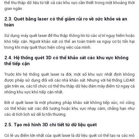
thể thu thập dữ liệu từ tất cả các khu vực cần thiết trong một khoảng thời
gian ngắn.
2.3. Quét bằng laser có thể giảm rủi ro về sức khỏe và an
toàn
Sử dụng máy quét laser để thu thập thông tin từ các vị trí nguy hiểm hoặc
khó tiếp cận. Người khảo sát có thể an toàn tránh xa nguy cơ bị tổn hại
trong khi máy quét thực hiện công việc của mình.
2.4. Hệ thống quét 3D có thể khảo sát các khu vực không
thể tiếp cận
Trước khi hệ thống quét laser ra đời, một số khu vực nhất định không
được phép sử dụng đối với các nhà khảo sát. Nhưng với hệ thống LiDAR
gắn trên xe, các tổ chức có thể thu thập dữ liệu đám mây điểm từ ngay cả
những khu vực khó tiếp cận nhất.
Bởi vì quét laser là một phương pháp khảo sát không tiếp xúc, nó cũng
có thể khảo sát các đối tượng hoặc khu vực nhạy cảm, chẳng hạn như
các di tích lịch sử dễ bị tổn thương.
2.5. Tạo mô hình 3D chi tiết từ dữ liệu quét
Có lẽ ưu điểm lớn nhất của quét laser là dữ liệu quét có thể tạo ra các mô