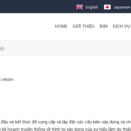
English
Japanese
HOME
GIỚI THIỆU
BIM
DỊCH VỤ
 4D
lạc nhóm
 đầu và kết thúc để cung cấp và lắp đặt các cấu kiện xây dựng và c
p kế hoạch truyền thống về trình tự xây dựng của sự hiểu lầm do thiế