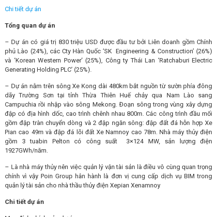
Chi tiết dự án
Tổng quan dự án
– Dự án có giá trị 830 triệu USD được đầu tư bởi Liên doanh gồm Chính
phủ Lào (24%), các Cty Hàn Quốc ‘SK Engineering & Construction’ (26%)
và ‘Korean Western Power’ (25%), Công ty Thái Lan ‘Ratchaburi Electric
Generating Holding PLC’ (25%).
– Dự án nằm trên sông Xe Kong dài 480km bắt nguồn từ sườn phía đông
dãy Trường Sơn tại tỉnh Thừa Thiên Huế chảy qua Nam Lào sang
Campuchia rồi nhập vào sông Mekong. Đoạn sông trong vùng xây dựng
đập có địa hình dốc, cao trình chênh nhau 800m. Các công trình đầu mối
gồm đập tràn chuyển dòng và 2 đập ngăn sông: đập đất đá hỗn hợp Xe
Pian cao 49m và đập đá lõi đất Xe Namnoy cao 78m. Nhà máy thủy điện
gồm 3 tuabin Pelton có công suất 3×124 MW, sản lượng điện
1927GWh/năm.
– Là nhà máy thủy nên việc quản lý vận tài sản là điều vô cùng quan trọng
chính vì vậy Poin Group hân hành là đơn vị cung cấp dịch vụ BIM trong
quản lý tài sản cho nhà thầu thủy điện Xepian Xenamnoy
Chi tiết dự án