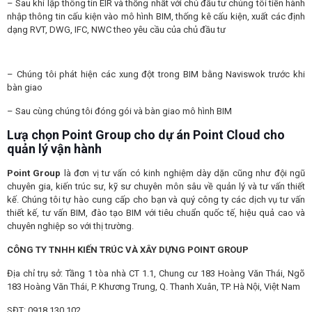
– Sau khi lập thông tin EIR và thống nhất với chủ đầu tư chúng tôi tiến hành
nhập thông tin cấu kiện vào mô hình BIM, thống kê cấu kiện, xuất các định
dạng RVT, DWG, IFC, NWC theo yêu cầu của chủ đầu tư
– Chúng tôi phát hiện các xung đột trong BIM bằng Naviswok trước khi
bàn giao
– Sau cùng chúng tôi đóng gói và bàn giao mô hình BIM
Lưạ chọn Point Group cho dự án Point Cloud cho
quản lý vận hành
Point Group
là đơn vị tư vấn có kinh nghiệm dày dặn cũng như đội ngũ
chuyên gia, kiến trúc sư, kỹ sư chuyên môn sâu về quản lý và tư vấn thiết
kế. Chúng tôi tự hào cung cấp cho bạn và quý công ty các dịch vụ tư vấn
thiết kế, tư vấn BIM, đào tạo BIM với tiêu chuẩn quốc tế, hiệu quả cao và
chuyên nghiệp so với thị trường.
CÔNG TY TNHH KIẾN TRÚC VÀ XÂY DỰNG POINT GROUP
Địa chỉ trụ sở: Tầng 1 tòa nhà CT 1.1, Chung cư 183 Hoàng Văn Thái, Ngõ
183 Hoàng Văn Thái, P. Khương Trung, Q. Thanh Xuân, TP. Hà Nội, Việt Nam
SĐT: 0918.130.102