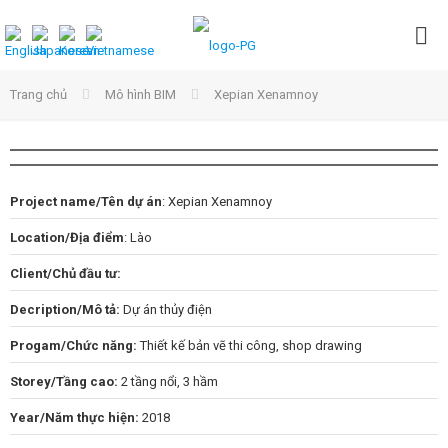
Trang chủ
Mô hình BIM
Xepian Xenamnoy
Project name/Tên dự án
: Xepian Xenamnoy
Location/Địa điểm
: Lào
Client/Chủ đầu tư:
Decription/Mô tả:
Dự án thủy điện
Progam/Chức năng:
Thiết kế bản vẽ thi công, shop drawing
Storey/Tầng cao:
2 tầng nổi, 3 hầm
Year/Năm thực hiện:
2018