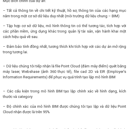
Mục đích chính của dự án:
– Tất cả thông tin về chi tiết kỹ thuật, hồ sơ, thông tin của các hạng mục
nằm trong một cơ sở dữ liệu duy nhất (môi trường dữ liệu chung – BIM)
– Tập hợp cơ sở dữ liệu, mô hình thông tin có thể tương tác, tích hợp với
các phần mềm, ứng dụng khác trong quản lý tài sản, vận hành khai một
cách hiệu quả về sau.
– Đảm bảo tính đồng nhất, tương thích khi tích hợp với các dự án mở rộng
trong tương lai.
– Dữ liệu chúng tôi tiếp nhận là file Point Cloud (đám mây điểm) quét bằng
máy laser, Webshase (ảnh 360 thực tế), file cad 2D và EIR (Employer’s
Information Requirements) để phục vụ quá trình tạo lập mô hình BIM
– Các cấu kiện trong mô hình BIM tạo lập chính xác về hình dạng, kích
thước và category
– Độ chính xác của mô hình BIM được chúng tôi tạo lập và dữ liệu Point
Cloud nhận được là trên 95%