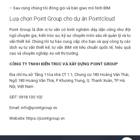
– Sau cùng chúng tôi đóng gói và bàn giao mô hình BIM
Lưạ chọn Point Group cho dự án Pointcloud
Point Group là đơn vị tư vấn có kinh nghiệm dày dặn cũng như đội
ngũ chuyên gia, kiến trúc sư, kỹ sư chuyên môn sâu về quản lý và tư
vấn thiết kế. Chúng tôi tự hào cung cấp cho bạn và quý công ty các
dịch vụ tư vấn thiết kế, tư vấn BIM với tiêu chuẩn quốc tế, hiệu quả
cao và chuyên nghiệp so với thị trường.
CÔNG TY TNHH KIẾN TRÚC VÀ XÂY DỰNG POINT GROUP
Địa chỉ trụ sở: Tầng 1 tòa nhà CT 1.1, Chung cư 183 Hoàng Văn Thái,
Ngõ 183 Hoàng Văn Thái, P. Khương Trung, Q. Thanh Xuân, TP. Hà
Nội, Việt Nam
SĐT: 0918.130.102
Email: info@pointgroup.vn
Website: https://pointgroup.vn