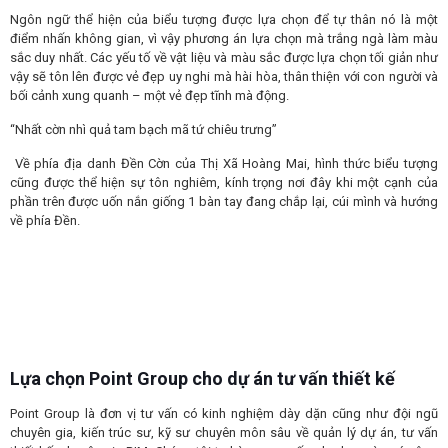
Ngôn ngữ thể hiện của biểu tượng được lựa chọn để tự thân nó là một
điểm nhấn không gian, vì vậy phương án lựa chọn mà trắng ngà làm màu
sắc duy nhất. Các yếu tố về vật liệu và màu sắc được lựa chọn tối giản như
vậy sẽ tôn lên được vẻ đẹp uy nghi mà hài hòa, thân thiện với con người và
bối cảnh xung quanh – một vẻ đẹp tĩnh mà động.
“Nhất cờn nhì quả tam bạch mã tứ chiêu trưng”
Về phía địa danh Đền Cờn của Thị Xã Hoàng Mai, hình thức biểu tượng
cũng được thể hiện sự tôn nghiêm, kính trọng nơi đây khi một cạnh của
phần trên được uốn nắn giống 1 bàn tay đang chắp lại, cúi mình và hướng
về phía Đền.
Lựa chọn Point Group cho dự án tư vấn thiết kế
Point Group là đơn vị tư vấn có kinh nghiệm dày dặn cũng như đội ngũ
chuyên gia, kiến trúc sư, kỹ sư chuyên môn sâu về quản lý dự án, tư vấn