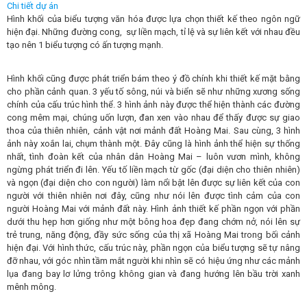
Chi tiết dự án
Hình khối của biểu tượng văn hóa được lựa chọn thiết kế theo ngôn ngữ
hiện đại. Những đường cong, sự liền mạch, tỉ lệ và sự liên kết với nhau đều
tạo nên 1 biểu tượng có ấn tượng mạnh.
Hình khối cũng được phát triển bám theo ý đồ chính khi thiết kế mặt bằng
cho phần cảnh quan. 3 yếu tố sông, núi và biển sẽ như những xương sống
chính của cấu trúc hình thể. 3 hình ảnh này được thể hiện thành các đường
cong mêm mại, chúng uốn lượn, đan xen vào nhau để thấy được sự giao
thoa của thiên nhiên, cảnh vật nơi mảnh đất Hoàng Mai. Sau cùng, 3 hình
ảnh này xoắn lai, chụm thành một. Đây cũng là hình ảnh thể hiện sự thống
nhất, tình đoàn kết của nhân dân Hoàng Mai – luôn vươn mình, không
ngừng phát triển đi lên. Yếu tố liền mạch từ gốc (đại diện cho thiên nhiên)
và ngọn (đại diện cho con người) làm nổi bật lên được sự liên kết của con
người với thiên nhiên nơi đây, cũng như nói lên được tình cảm của con
người Hoàng Mai với mảnh đất này. Hình ảnh thiết kế phần ngọn với phần
dưới thu hẹp hơn giống như một bông hoa đẹp đang chớm nở, nói lên sự
trẻ trung, năng động, đầy sức sống của thị xã Hoàng Mai trong bối cảnh
hiện đại. Với hình thức, cấu trúc này, phần ngọn của biểu tượng sẽ tự nâng
đỡ nhau, với góc nhìn tầm mắt người khi nhìn sẽ có hiệu ứng như các mảnh
lụa đang bay lơ lửng trông không gian và đang hướng lên bầu trời xanh
mênh mông.