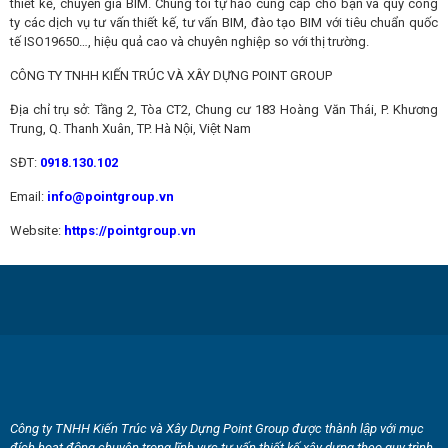
thiết kế, chuyên gia BIM. Chúng tôi tự hào cung cấp cho bạn và quý công
ty các dịch vụ tư vấn thiết kế, tư vấn BIM, đào tạo BIM với tiêu chuẩn quốc
tế ISO19650…, hiệu quả cao và chuyên nghiệp so với thị trường.
CÔNG TY TNHH KIẾN TRÚC VÀ XÂY DỰNG POINT GROUP
Địa chỉ trụ sở: Tầng 2, Tòa CT2, Chung cư 183 Hoàng Văn Thái, P. Khương
Trung, Q. Thanh Xuân, TP. Hà Nội, Việt Nam
SĐT:
0918.130.102
Email:
info@pointgroup.vn
Website:
https://pointgroup.vn
Công ty TNHH Kiến Trúc và Xây Dựng Point Group được thành lập với mục
đích hoạt động chuyên trong lĩnh vực tư vấn thiết kế xây dựng theo quy trình