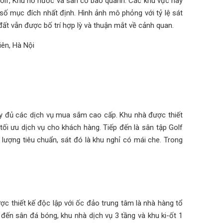
olf, Khu hồ nước và sân cỏ bao quanh. Các khu vực này
số mục đích nhất định. Hình ảnh mô phỏng với tỷ lệ sát
ất vẫn được bố trí hợp lỳ và thuận mắt về cảnh quan.
ầy đủ các dịch vụ mua sắm cao cấp. Khu nhà được thiết
tối ưu dịch vụ cho khách hàng. Tiếp đến là sân tập Golf
 lượng tiêu chuẩn, sát đó là khu nghỉ có mái che. Trong
ợc thiết kế độc lập với ốc đảo trung tâm là nhà hàng tổ
đến sân đá bóng, khu nhà dịch vụ 3 tầng và khu ki-ốt 1