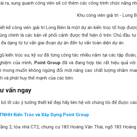
ài ra, xung quanh công viên sẽ có thêm các công trình chức năng nh
iết kế công viên giải trí Long Biên là một dự án kiến trúc tổ hợp được
ùng chính là các bản vẽ phối cảnh được thể hiện ở trên. Chủ đầu tư
 đa dạng từ tư vấn giai đoạn dự án đến tư vấn toàn diện dự án.
gũ kiến trúc sư, kỹ sư đã từng công tác nhiều năm tại các tập đoàn, 
nghiệm của mình,
Point Group
đã và đang hợp tác rất hiệu quả với
ới mong muốn không ngừng đổi mới nâng cao chất lượng nhằm mang
h và phát huy thế mạnh của các bên.
ư vấn ngay
bỏ lỡ các ý tưởng thiết kế đẹp hãy liên hệ với chúng tôi để được các 
TNHH Kiến Trúc và Xây Dựng Point Group
 Tầng 2, tòa nhà CT2, chung cư 183 Hoàng Văn Thái, ngõ 183 Hoàng