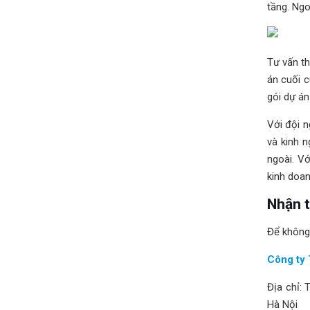
tầng. Ngo
Tư vấn th
án cuối c
gói dự án
Với đội n
và kinh 
ngoài. V
kinh doan
Nhận t
Để không 
Công ty 
Địa chỉ:
Hà Nội