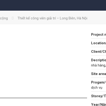
 cộng
Thiết kế công viên giải trí – Long Biên, Hà Nội
Project 
Location/
Client/Ch
Decripti
nhà hàng,
Site area
Progam/
dịch vụ
Storey/T
Year/Năm