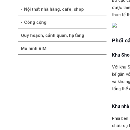
Bố cục c
được thiế
Nội thất nhà hàng, cafe, shop
thực tế t
Công cộng
Quy hoạch, cảnh quan, hạ tầng
Phối cả
Mô hình BIM
Khu Sho
Với khu 
kế gần vớ
và khu ng
tổng thể 
Khu nhà 
Phía bên 
chức sự 