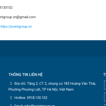
8130102
ointgroup.vn@gmail.com
https://pointgroup.vn
THÔNG TIN LIÊN HỆ
T
Địa chỉ: Tầng 2, CT 2, chung cư 183 Hoàng Văn Thái,
c
Phường Phương Liệt, TP Hà Nội, Việt Nam.
Hotline: 0918.130.102
Email: info@pointgroup.vn