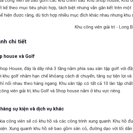
ủa công viên sẽ bào gồm các khu chính sau: Khu Shop house, Khu G
t kế theo mục tiêu phức hợp, tách biệt nhưng vẫn gắn kết trên một 
hể hiện được rằng, dù tích hợp nhiều mục đích khác nhau nhưng khu đ
nh chi tiết
p house và Golf
Shop House, đây là dãy nhà 3 tầng nằm phía sau sân tập golf với đ
i khu golf nhằm hạn chế khỏang cách di chuyển, tăng sự tiện lợi và 
hỉ nối nhau theo hàng ngang. Khu sân tập có tất cả 10 làn tập chất
công viên giải trí, khu Golf và Shop house nằm ở khu vực riêng.
hàng sự kiện và dịch vụ khác
kia công viên sẽ có khu hồ và các công trình xung quanh. Khu hồ đư
kiện. Xung quanh khu hồ sẽ bao gồm sân cỏ, đường dạo với lối dẫn 