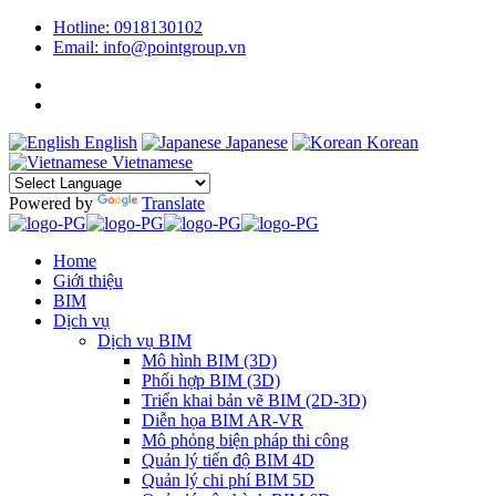
Hotline: 0918130102
Email: info@pointgroup.vn
English
Japanese
Korean
Vietnamese
Powered by
Translate
Home
Giới thiệu
BIM
Dịch vụ
Dịch vụ BIM
Mô hình BIM (3D)
Phối hợp BIM (3D)
Triển khai bản vẽ BIM (2D-3D)
Diễn họa BIM AR-VR
Mô phỏng biện pháp thi công
Quản lý tiến độ BIM 4D
Quản lý chi phí BIM 5D