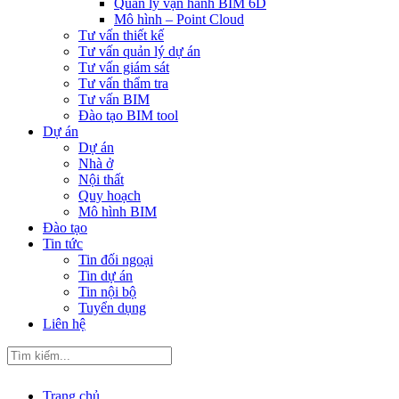
Quản lý vận hành BIM 6D
Mô hình – Point Cloud
Tư vấn thiết kế
Tư vấn quản lý dự án
Tư vấn giám sát
Tư vấn thẩm tra
Tư vấn BIM
Đào tạo BIM tool
Dự án
Dự án
Nhà ở
Nội thất
Quy hoạch
Mô hình BIM
Đào tạo
Tin tức
Tin đối ngoại
Tin dự án
Tin nội bộ
Tuyển dụng
Liên hệ
Trang chủ