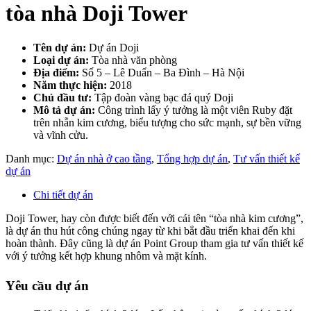
tòa nhà Doji Tower
Tên dự án:
Dự án Doji
Loại dự án:
Tòa nhà văn phòng
Địa điểm:
Số 5 – Lê Duẩn – Ba Đình – Hà Nội
Năm thực hiện:
2018
Chủ đầu tư:
Tập đoàn vàng bạc đá quý Doji
Mô tả dự án:
Công trình lấy ý tưởng là một viên Ruby đặt
trên nhẫn kim cương, biểu tượng cho sức mạnh, sự bền vững
và vĩnh cửu.
Danh mục:
Dự án nhà ở cao tầng
,
Tổng hợp dự án
,
Tư vấn thiết kế
dự án
Chi tiết dự án
Doji Tower, hay còn được biết đến với cái tên “tòa nhà kim cương”,
là dự án thu hút công chúng ngay từ khi bắt đầu triển khai đến khi
hoàn thành. Đây cũng là dự án Point Group tham gia tư vấn thiết kế
với ý tưởng kết hợp khung nhôm và mặt kính.
Yêu cầu dự án