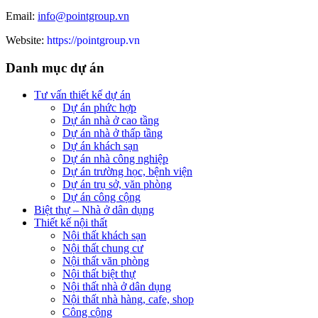
Email:
info@pointgroup.vn
Website:
https://pointgroup.vn
Danh mục dự án
Tư vấn thiết kế dự án
Dự án phức hợp
Dự án nhà ở cao tầng
Dự án nhà ở thấp tầng
Dự án khách sạn
Dự án nhà công nghiệp
Dự án trường học, bệnh viện
Dự án trụ sở, văn phòng
Dự án công cộng
Biệt thự – Nhà ở dân dụng
Thiết kế nội thất
Nội thất khách sạn
Nội thất chung cư
Nội thất văn phòng
Nội thất biệt thự
Nội thất nhà ở dân dụng
Nội thất nhà hàng, cafe, shop
Công cộng