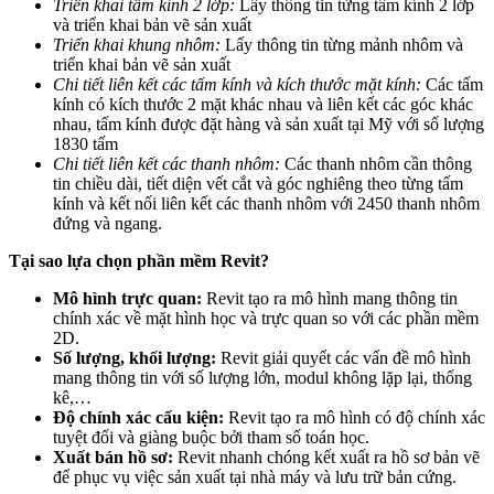
Triển khai tấm kính 2 lớp:
Lấy thông tin từng tấm kính 2 lớp
và triển khai bản vẽ sản xuất
Triển khai khung nhôm:
Lấy thông tin từng mảnh nhôm và
triển khai bản vẽ sản xuất
Chi tiết liên kết các tấm kính và kích thước mặt kính:
Các tấm
kính có kích thước 2 mặt khác nhau và liên kết các góc khác
nhau, tấm kính được đặt hàng và sản xuất tại Mỹ với số lượng
1830 tấm
Chi tiết liên kết các thanh nhôm:
Các thanh nhôm cần thông
tin chiều dài, tiết diện vết cắt và góc nghiêng theo từng tấm
kính và kết nối liên kết các thanh nhôm với 2450 thanh nhôm
đứng và ngang.
Tại sao lựa chọn phần mềm Revit?
Mô hình trực quan:
Revit tạo ra mô hình mang thông tin
chính xác về mặt hình học và trực quan so với các phần mềm
2D.
Số lượng, khối lượng:
Revit giải quyết các vấn đề mô hình
mang thông tin với số lượng lớn, modul không lặp lại, thống
kê,…
Độ chính xác cấu kiện:
Revit tạo ra mô hình có độ chính xác
tuyệt đối và giàng buộc bởi tham số toán học.
Xuất bán hồ sơ:
Revit nhanh chóng kết xuất ra hồ sơ bản vẽ
để phục vụ việc sản xuất tại nhà máy và lưu trữ bản cứ
ng.