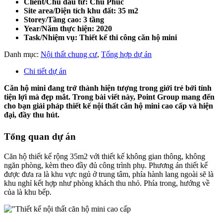
Client/Chủ đầu tư: Chú Phúc
Site area/Diện tích khu đất:
35 m2
Storey/Tầng cao: 3 tầng
Year/Năm thực hiện: 2020
Task/Nhiệm vụ: Thiết kế thi công căn hộ mini
Danh mục:
Nội thất chung cư
,
Tổng hợp dự án
Chi tiết dự án
Căn hộ mini đang trở thành hiện tượng trong giới trẻ bởi tính
tiện lợi mà đẹp mắt. Trong bài viết này, Point Group mang đến
cho bạn giải pháp thiết kế nội thất căn hộ mini cao cấp và hiện
đại, đầy thu hút.
Tổng quan dự án
Căn hộ thiết kế rộng 35m2 với thiết kế không gian thông, không
ngăn phòng, kèm theo đầy đủ công trình phụ. Phương án thiết kế
được đưa ra là khu vực ngủ ở trung tâm, phía hành lang ngoài sẽ là
khu nghỉ kết hợp như phòng khách thu nhỏ. Phía trong, hướng về
của là khu bếp.