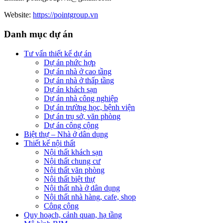
Website:
https://pointgroup.vn
Danh mục dự án
Tư vấn thiết kế dự án
Dự án phức hợp
Dự án nhà ở cao tầng
Dự án nhà ở thấp tầng
Dự án khách sạn
Dự án nhà công nghiệp
Dự án trường học, bệnh viện
Dự án trụ sở, văn phòng
Dự án công cộng
Biệt thự – Nhà ở dân dụng
Thiết kế nội thất
Nội thất khách sạn
Nội thất chung cư
Nội thất văn phòng
Nội thất biệt thự
Nội thất nhà ở dân dụng
Nội thất nhà hàng, cafe, shop
Công cộng
Quy hoạch, cảnh quan, hạ tầng