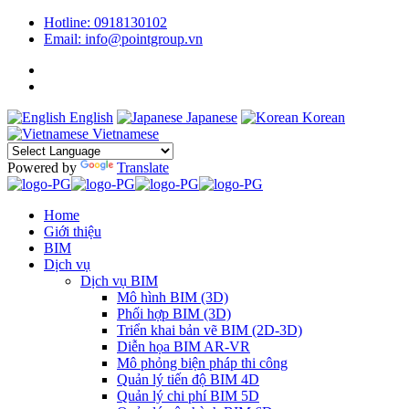
Hotline: 0918130102
Email: info@pointgroup.vn
English
Japanese
Korean
Vietnamese
Powered by
Translate
Home
Giới thiệu
BIM
Dịch vụ
Dịch vụ BIM
Mô hình BIM (3D)
Phối hợp BIM (3D)
Triển khai bản vẽ BIM (2D-3D)
Diễn họa BIM AR-VR
Mô phỏng biện pháp thi công
Quản lý tiến độ BIM 4D
Quản lý chi phí BIM 5D