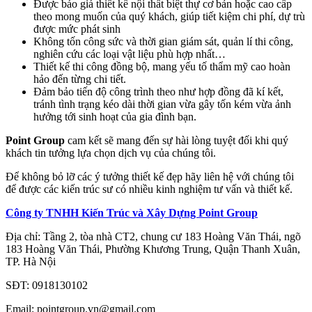
Được báo giá thiết kế nội thất biệt thự cơ bản hoặc cao cấp
theo mong muốn của quý khách, giúp tiết kiệm chi phí, dự trù
được mức phát sinh
Không tốn công sức và thời gian giám sát, quản lí thi công,
nghiên cứu các loại vật liệu phù hợp nhất…
Thiết kế thi công đồng bộ, mang yếu tố thẩm mỹ cao hoàn
hảo đến từng chi tiết.
Đảm bảo tiến độ công trình theo như hợp đồng đã kí kết,
tránh tình trạng kéo dài thời gian vừa gây tốn kém vừa ảnh
hưởng tới sinh hoạt của gia đình bạn.
Point Group
cam kết sẽ mang đến sự hài lòng tuyệt đối khi quý
khách tin tưởng lựa chọn dịch vụ của chúng tôi.
Để không bỏ lỡ các ý tưởng thiết kế đẹp hãy liên hệ với chúng tôi
để được các kiến trúc sư có nhiều kinh nghiệm tư vấn và thiết kế.
Công ty TNHH Kiến Trúc và Xây Dựng Point Group
Địa chỉ: Tầng 2, tòa nhà CT2, chung cư 183 Hoàng Văn Thái, ngõ
183 Hoàng Văn Thái, Phường Khương Trung, Quận Thanh Xuân,
TP. Hà Nội
SĐT: 0918130102
Email: pointgroup.vn@gmail.com