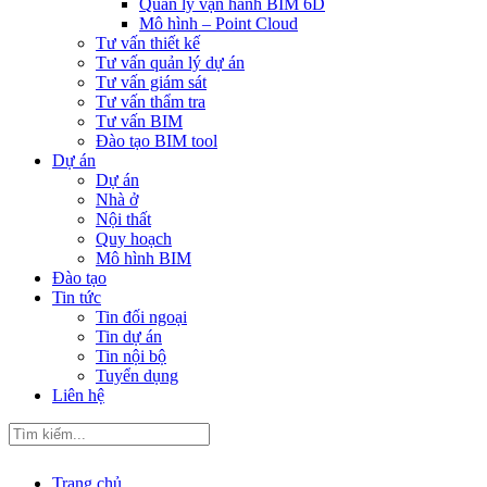
Quản lý vận hành BIM 6D
Mô hình – Point Cloud
Tư vấn thiết kế
Tư vấn quản lý dự án
Tư vấn giám sát
Tư vấn thẩm tra
Tư vấn BIM
Đào tạo BIM tool
Dự án
Dự án
Nhà ở
Nội thất
Quy hoạch
Mô hình BIM
Đào tạo
Tin tức
Tin đối ngoại
Tin dự án
Tin nội bộ
Tuyển dụng
Liên hệ
Trang chủ