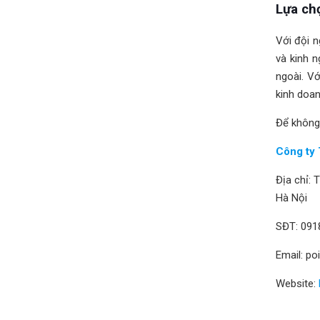
Lựa ch
Với đội n
và kinh 
ngoài. V
kinh doan
Để không 
Công ty 
Địa chỉ:
Hà Nội
SĐT: 091
Email: p
Website: