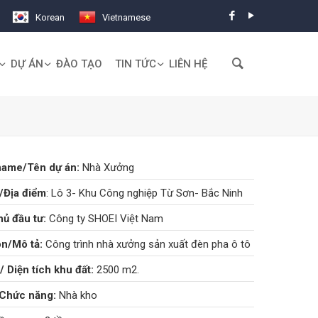
Korean
Vietnamese
DỰ ÁN
ĐÀO TẠO
TIN TỨC
LIÊN HỆ
name/Tên dự án:
Nhà Xưởng
Địa điểm
: Lô 3- Khu Công nghiệp Từ Sơn- Bắc Ninh
ủ đầu tư:
Công ty SHOEI Việt Nam
on/Mô tả:
Công trình nhà xưởng sản xuất đèn pha ô tô
/ Diện tích khu đất:
2500 m2.
Chức năng:
Nhà kho