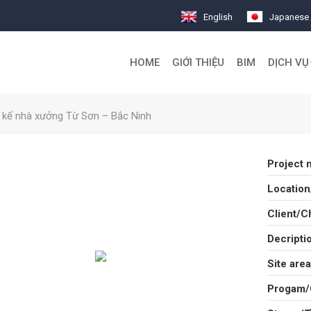
English
Japanese
HOME
GIỚI THIỆU
BIM
DỊCH VỤ
t kế nhà xưởng Từ Sơn – Bắc Ninh
Project 
Location/
Client/Ch
Decripti
Site area
Progam/