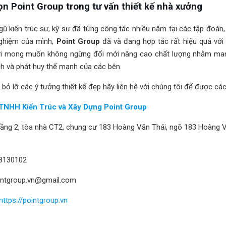
ọn Point Group trong tư vấn thiết kế nhà xưởng
gũ kiến trúc sư, kỹ sư đã từng công tác nhiều năm tại các tập đoàn, 
nghiệm của mình,
Point Group
đã và đang hợp tác rất hiệu quả với
ới mong muốn không ngừng đổi mới nâng cao chất lượng nhằm mang
h và phát huy thế mạnh của các bên.
bỏ lỡ các ý tưởng thiết kế đẹp hãy liên hệ với chúng tôi để được các 
TNHH Kiến Trúc và Xây Dựng Point Group
 Tầng 2, tòa nhà CT2, chung cư 183 Hoàng Văn Thái, ngõ 183 Hoàng 
8130102
ointgroup.vn@gmail.com
https://pointgroup.vn