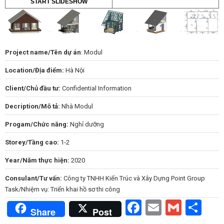
START SLIDESHOW
Project name/Tên dự án
: Modul
Location/Địa điểm:
Hà Nội
Client/Chủ đầu tư:
Confidential Information
Decription/Mô tả:
Nhà Modul
Progam/Chức năng:
Nghỉ dưỡng
Storey/Tầng cao:
1-2
Year/Năm thực hiện:
2020
Consulant/Tư vấn:
Công ty TNHH Kiến Trúc và Xây Dựng Point Group
Task/Nhiệm vụ: Triển khai hồ sơ thi công
Facebook
Email
Gmail
Sh
Share
Post