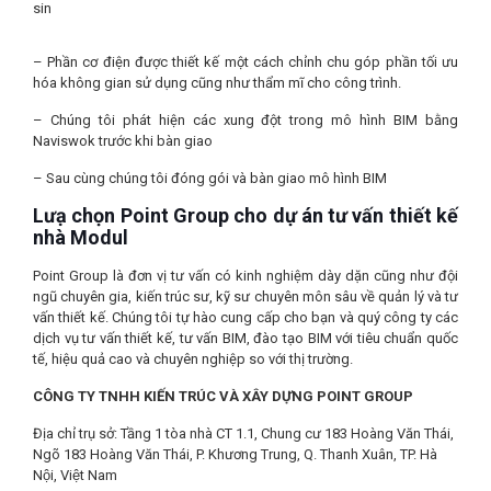
sin
– Phần cơ điện được thiết kế một cách chỉnh chu góp phần tối ưu
hóa không gian sử dụng cũng như thẩm mĩ cho công trình.
– Chúng tôi phát hiện các xung đột trong mô hình BIM bằng
Naviswok trước khi bàn giao
– Sau cùng chúng tôi đóng gói và bàn giao mô hình BIM
Lưạ chọn Point Group cho dự án tư vấn thiết kế
nhà Modul
Point Group là đơn vị tư vấn có kinh nghiệm dày dặn cũng như đội
ngũ chuyên gia, kiến trúc sư, kỹ sư chuyên môn sâu về quản lý và tư
vấn thiết kế. Chúng tôi tự hào cung cấp cho bạn và quý công ty các
dịch vụ tư vấn thiết kế, tư vấn BIM, đào tạo BIM với tiêu chuẩn quốc
tế, hiệu quả cao và chuyên nghiệp so với thị trường.
CÔNG TY TNHH KIẾN TRÚC VÀ XÂY DỰNG POINT GROUP
Địa chỉ trụ sở: Tầng 1 tòa nhà CT 1.1, Chung cư 183 Hoàng Văn Thái,
Ngõ 183 Hoàng Văn Thái, P. Khương Trung, Q. Thanh Xuân, TP. Hà
Nội, Việt Nam