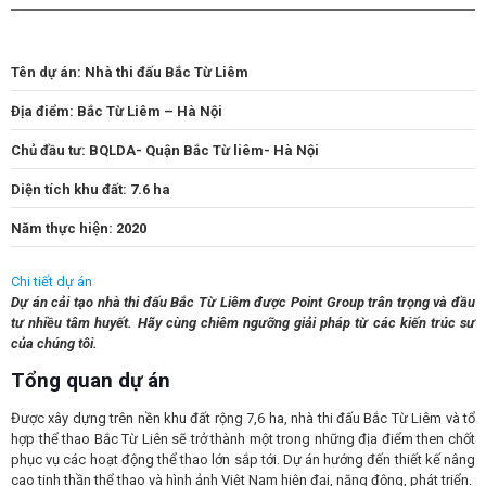
Tên dự án: Nhà thi đấu Bắc Từ Liêm
Địa
đ
i
ê
̉m: Bắc Từ Liêm – Hà Nội
Chủ đầu t
ư
: BQLDA- Quận Bắc Từ liêm- Hà Nội
Diện tích khu đất: 7.6 ha
Năm thực hi
ê
̣n: 2020
Chi tiết dự án
Dự án cải tạo nhà thi đấu Bắc Từ Liêm được Point Group trân trọng và đầu
tư nhiều tâm huyết. Hãy cùng chiêm ngưỡng giải pháp từ các kiến trúc sư
của chúng tôi.
Tổng quan dự án
Được xây dựng trên nền khu đất rộng 7,6 ha, nhà thi đấu Bắc Từ Liêm và tổ
hợp thể thao Bắc Từ Liên sẽ trở thành một trong những địa điểm then chốt
phục vụ các hoạt động thể thao lớn sắp tới. Dự án hướng đến thiết kế nâng
cao tinh thần thể thao và hình ảnh Việt Nam hiện đại, năng động, phát triển.