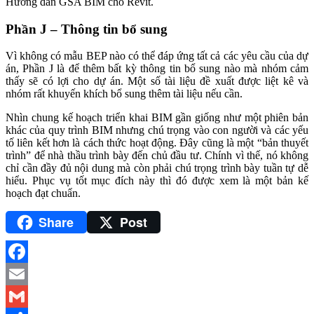
Hướng dẫn GSA BIM cho Revit.
Phần J – Thông tin bổ sung
Vì không có mẫu BEP nào có thể đáp ứng tất cả các yêu cầu của dự
án, Phần J là để thêm bất kỳ thông tin bổ sung nào mà nhóm cảm
thấy sẽ có lợi cho dự án. Một số tài liệu đề xuất được liệt kê và
nhóm rất khuyến khích bổ sung thêm tài liệu nếu cần.
Nhìn chung kế hoạch triển khai BIM gần giống như một phiên bản
khác của quy trình BIM nhưng chú trọng vào con người và các yếu
tố liên kết hơn là cách thức hoạt động. Đây cũng là một “bản thuyết
trình” để nhà thầu trình bày đến chủ đầu tư. Chính vì thế, nó không
chỉ cần đầy đủ nội dung mà còn phải chú trọng trình bày tuần tự dễ
hiểu. Phục vụ tốt mục đích này thì đó được xem là một bản kế
hoạch đạt chuẩn.
Share
Post
Facebook
Email