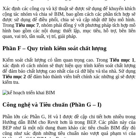
Xác định các công cụ và kỹ thuật sẽ được sử dụng để khuyến khích
cộng tác nhóm và chia sẻ BIM, bao gồm cách các phần tích hợp sẽ
được sử dụng để điều phối, chia sẻ và cập nhật dữ liệu mô hình.
Trong
Tiểu mục 7
, nhóm phải đồng ý với phương pháp tích hợp mô
hình bao gồm các nội dung: thiết lập, mục tiêu, hỗ trợ, bên liên
quan, vai trò, tần suất, vị trí, giải pháp.
Phần F – Quy trình kiểm soát chất lượng
Kiểm soát chất lượng có tầm quan trọng cao. Trong
Tiểu mục 1
,
xác định rõ cách nhóm sẽ thực hiện quy trình kiểm soát chất lượng
để đảm bảo chất lượng cao nhất của cả dữ liệu và tòa nhà. Sử dụng
Tiểu mục 2
để đảm bảo thành viên biết chính xác những gì sẽ được
kiểm tra.
Công nghệ và Tiêu chuẩn (Phần G – I)
Phần lớn các Phần G, H và I được đề cập chi tiết hơn nhiều trong
Hướng dẫn BIM cho Revit hơn là trong BEP. Các phần này của
BEP như là một nội dung tham khảo các tiêu chuẩn BIM đầy đủ
cũng như xác định những tiêu chuẩn nào vượt quá phạm vi của