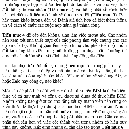
trí những cuộc họp sẽ được lên lịch để tạo điều kiện cho việc trao
đổi thông tin của nhóm (
Tiểu mục 2
), và thống nhất về cách thức
và thời điểm dữ liệu mô hình sẽ được trao đổi (
Tiểu mục 3
). Bạn
hãy tham khảo hướng dẫn về Đánh giá tích hợp để biết thêm thông
tin về cách tổ chức các cuộc họp đánh giá thành công.
Tiểu mục 4
đề cập đến không gian làm việc tương tác. Các nhóm
nên xem xét tính thiết thực của các phòng làm việc chung cho các
dự án của họ. Không gian làm việc chung cho phép toàn bộ nhóm
đối tác cùng làm việc trong một không gian duy nhất. Thường thì
quy mô của dự án sẽ quyết định khả năng đồng địa điểm.
Liên lạc điện tử được đề cập trong
tiểu mục 5
. Trong phần này tài
liệu không chỉ chia sẻ tệp và mô hình mà còn bất kỳ thông tin liên
lạc dựa trên công nghệ nào khác. Ví dụ: nhóm sẽ sử dụng Skype
hoặc Zalo hay công cụ nào khác?
Một vấn đề phổ biến đối với các dự án dựa trên BIM là thiếu kiến ​​
thức về cả quy trình và công cụ được sử dụng để thực hiện BIM.
Nhóm không bao giờ được cho rằng bất kỳ thành viên nào cũng có
kiến ​​thức để thực hiện đúng các mục tiêu BIM của dự án. Nhóm
nên có một cuộc thảo luận cởi mở và trung thực về đào tạo và giáo
dục, vượt xa cách sử dụng bất kỳ gói phần mềm nào. Cần có một
phân tích sâu hơn về việc các thành viên trong nhóm có hiểu quy
trình hay không. Xác định những gì cần đào tạo trong
Tiểu mục 6
.