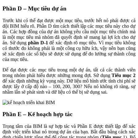
Phần D – Mục tiêu dự án
Trước khi có thể đạt được một mục tiêu, trước hết nó phải được cả
đội BIM hiểu rõ. Phần D tìm cách thiết lập các mục tiêu này cho dự
án. Các hợp đồng của dự án không yêu cầu một mục tiêu chính mà
là một mục tiêu mà nhóm đã quyết định sẽ mang lại lợi ích cho dự
án. Sử dụng
phần D-1
để xác định rõ mục tiêu. Vì mục tiêu không
có thước đo không phải là một công cụ hữu ích, vậy nên bạn cũng
sẽ xác định các số liệu sẽ được sử dụng để đo lường sự thành công
của mục tiêu.
Để đạt được các mục tiêu trong một dự án, tất cả các thành viên
trong nhóm phải hiểu được những mong đợi. Sử dụng
Tiểu mục 2
để xác định những kỳ vọng này. Dữ liệu mô hình ước tính chi phí sẽ
được lấy ở cấp độ nào – 100, 200, 300? Nếu nó không rõ ràng, sự
nhầm lẫn sẽ phát sinh và dữ liệu có thể bị sử dụng sai.
Phần E – Kế hoạch hợp tác
Trọng tâm của BIM là sự hợp tác và Phần E được thiết lập để xác
định việc triển khai nó trong dự án của bạn. Bắt đầu bằng cách xác
định chiến lược tổng thể để cộng tác trong nhóm (
Tiểu mục
1). Bố