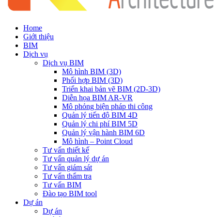
Home
Giới thiệu
BIM
Dịch vụ
Dịch vụ BIM
Mô hình BIM (3D)
Phối hợp BIM (3D)
Triển khai bản vẽ BIM (2D-3D)
Diễn họa BIM AR-VR
Mô phỏng biện pháp thi công
Quản lý tiến độ BIM 4D
Quản lý chi phí BIM 5D
Quản lý vận hành BIM 6D
Mô hình – Point Cloud
Tư vấn thiết kế
Tư vấn quản lý dự án
Tư vấn giám sát
Tư vấn thẩm tra
Tư vấn BIM
Đào tạo BIM tool
Dự án
Dự án