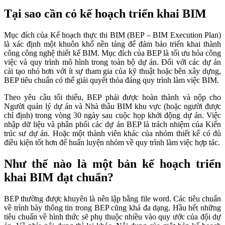
Tại sao cần có kế hoạch triển khai BIM
Mục đích của Kế hoạch thực thi BIM (BEP – BIM Execution Plan)
là xác định một khuôn khổ nền tảng để đảm bảo triển khai thành
công công nghệ thiết kế BIM. Mục đích của BEP là tối ưu hóa công
việc và quy trình mô hình trong toàn bộ dự án. Đối với các dự án
cải tạo nhỏ hơn với ít sự tham gia của kỹ thuật hoặc bên xây dựng,
BEP tiêu chuẩn có thể giải quyết thỏa đáng quy trình làm việc BIM.
Theo yêu cầu tối thiểu, BEP phải được hoàn thành và nộp cho
Người quản lý dự án và Nhà thầu BIM khu vực (hoặc người được
chỉ định) trong vòng 30 ngày sau cuộc họp khởi động dự án. Việc
nhập dữ liệu và phân phối các dự án BEP là trách nhiệm của Kiến
trúc sư dự án. Hoặc một thành viên khác của nhóm thiết kế có đủ
điều kiện tốt hơn để huấn luyện nhóm về quy trình làm việc hợp tác.
Như thế nào là một bản kế hoạch triển
khai BIM đạt chuẩn?
BEP thường được khuyên là nên lập bằng file word. Các tiêu chuẩn
về trình bày thông tin trong BEP cũng khá đa dạng. Hầu hết những
tiêu chuẩn về hình thức sẽ phụ thuộc nhiều vào quy ước của đội dự