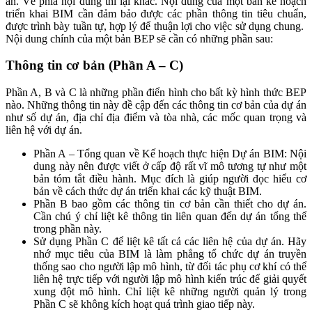
án. Về phía nội dung thì lại khác. Nội dung của một bản kế hoạch
triển khai BIM cần đảm bảo được các phần thông tin tiêu chuẩn,
được trình bày tuần tự, hợp lý để thuận lợi cho việc sử dụng chung.
Nội dung chính của một bản BEP sẽ cần có những phần sau:
Thông tin cơ bản (Phần A – C)
Phần A, B và C là những phần điển hình cho bất kỳ hình thức BEP
nào. Những thông tin này đề cập đến các thông tin cơ bản của dự án
như số dự án, địa chỉ địa điểm và tòa nhà, các mốc quan trọng và
liên hệ với dự án.
Phần A – Tổng quan về Kế hoạch thực hiện Dự án BIM: Nội
dung này nên được viết ở cấp độ rất vĩ mô tương tự như một
bản tóm tắt điều hành. Mục đích là giúp người đọc hiểu cơ
bản về cách thức dự án triển khai các kỹ thuật BIM.
Phần B bao gồm các thông tin cơ bản cần thiết cho dự án.
Cần chú ý chỉ liệt kê thông tin liên quan đến dự án tổng thể
trong phần này.
Sử dụng Phần C để liệt kê tất cả các liên hệ của dự án. Hãy
nhớ mục tiêu của BIM là làm phẳng tổ chức dự án truyền
thống sao cho người lập mô hình, từ đối tác phụ cơ khí có thể
liên hệ trực tiếp với người lập mô hình kiến ​​trúc để giải quyết
xung đột mô hình. Chỉ liệt kê những người quản lý trong
Phần C sẽ không kích hoạt quá trình giao tiếp này.