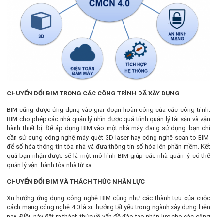
CHUYỂN ĐỔI BIM TRONG CÁC CÔNG TRÌNH ĐÃ XÂY DỰNG
BIM cũng được ứng dụng vào giai đoạn hoàn công của các công trình.
BIM cho phép các nhà quản lý nhìn được quá trình quản lý tài sản và vận
hành thiết bị. Để áp dụng BIM vào một nhà máy đang sử dụng, bạn chỉ
cần sử dụng công nghệ máy quét 3D laser hay công nghệ scan to BIM
để số hóa thông tin tòa nhà và đưa thông tin số hóa lên phần mềm. Kết
quả bạn nhận được sẽ là một mô hình BIM giúp các nhà quản lý có thể
quản lý vận hành tòa nhà từ xa.
CHUYỂN ĐỔI BIM VÀ THÁCH THỨC NHÂN LỰC
Xu hướng ứng dụng công nghệ BIM cũng như các thành tựu của cuộc
cách mạng công nghệ 4.0 là xu hướng tất yếu trong ngành xây dựng hiện
nay. Điều này đặt ra thách thức về vấn đề đào tạo nhân lực cho các công