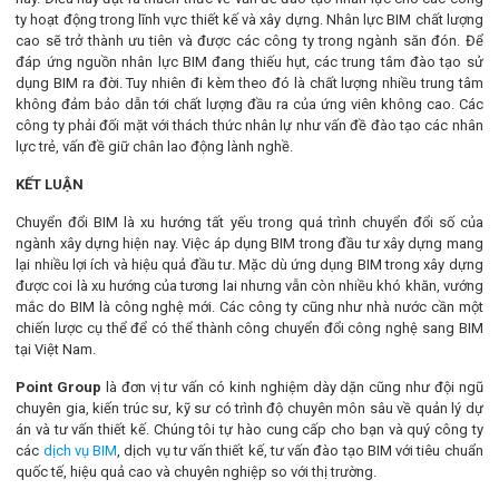
ty hoạt động trong lĩnh vực thiết kế và xây dựng. Nhân lực BIM chất lượng
cao sẽ trở thành ưu tiên và được các công ty trong ngành săn đón. Để
đáp ứng nguồn nhân lực BIM đang thiếu hụt, các trung tâm đào tạo sử
dụng BIM ra đời. Tuy nhiên đi kèm theo đó là chất lượng nhiều trung tâm
không đảm bảo dẫn tới chất lượng đầu ra của ứng viên không cao. Các
công ty phải đối mặt với thách thức nhân lự như vấn đề đào tạo các nhân
lực trẻ, vấn đề giữ chân lao động lành nghề.
KẾT LUẬN
Chuyển đổi BIM là xu hướng tất yếu trong quá trình chuyển đổi số của
ngành xây dựng hiện nay. Việc áp dụng BIM trong đầu tư xây dựng mang
lại nhiều lợi ích và hiệu quả đầu tư. Mặc dù ứng dụng BIM trong xây dựng
được coi là xu hướng của tương lai nhưng vẫn còn nhiều khó khăn, vướng
mắc do BIM là công nghệ mới. Các công ty cũng như nhà nước cần một
chiến lược cụ thể để có thể thành công chuyển đổi công nghệ sang BIM
tại Việt Nam.
Point Group
là đơn vị tư vấn có kinh nghiệm dày dặn cũng như đội ngũ
chuyên gia, kiến trúc sư, kỹ sư có trình độ chuyên môn sâu về quản lý dự
án và tư vấn thiết kế. Chúng tôi tự hào cung cấp cho bạn và quý công ty
các
dịch vụ BIM
, dịch vụ tư vấn thiết kế, tư vấn đào tạo BIM với tiêu chuẩn
quốc tế, hiệu quả cao và chuyên nghiệp so với thị trường.