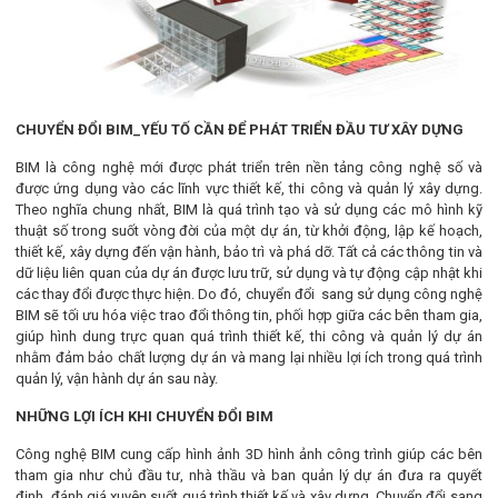
CHUYỂN ĐỔI BIM_YẾU TỐ CẦN ĐỂ PHÁT TRIỂN ĐẦU TƯ XÂY DỰNG
BIM là công nghệ mới được phát triển trên nền tảng công nghệ số và
được ứng dụng vào các lĩnh vực thiết kế, thi công và quản lý xây dựng.
Theo nghĩa chung nhất, BIM là quá trình tạo và sử dụng các mô hình kỹ
thuật số trong suốt vòng đời của một dự án, từ khởi động, lập kế hoạch,
thiết kế, xây dựng đến vận hành, bảo trì và phá dỡ. Tất cả các thông tin và
dữ liệu liên quan của dự án được lưu trữ, sử dụng và tự động cập nhật khi
các thay đổi được thực hiện. Do đó, chuyển đổi sang sử dụng công nghệ
BIM sẽ tối ưu hóa việc trao đổi thông tin, phối hợp giữa các bên tham gia,
giúp hình dung trực quan quá trình thiết kế, thi công và quản lý dự án
nhằm đảm bảo chất lượng dự án và mang lại nhiều lợi ích trong quá trình
quản lý, vận hành dự án sau này.
NHỮNG LỢI ÍCH KHI CHUYỂN ĐỔI BIM
Công nghệ BIM cung cấp hình ảnh 3D hình ảnh công trình giúp các bên
tham gia như chủ đầu tư, nhà thầu và ban quản lý dự án đưa ra quyết
định, đánh giá xuyên suốt quá trình thiết kế và xây dựng. Chuyển đổi sang