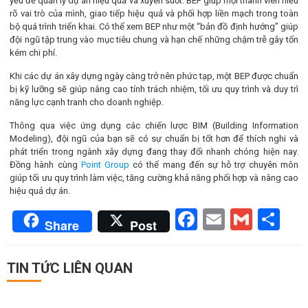
yếu để quản lý dự án hiệu quả và xuyên suốt. BEP giúp mọi thành viên hiểu
rõ vai trò của mình, giao tiếp hiệu quả và phối hợp liền mạch trong toàn
bộ quá trình triển khai. Có thể xem BEP như một “bản đồ định hướng” giúp
đội ngũ tập trung vào mục tiêu chung và hạn chế những chậm trễ gây tốn
kém chi phí.
Khi các dự án xây dựng ngày càng trở nên phức tạp, một BEP được chuẩn
bị kỹ lưỡng sẽ giúp nâng cao tính trách nhiệm, tối ưu quy trình và duy trì
năng lực cạnh tranh cho doanh nghiệp.
Thông qua việc ứng dụng các chiến lược BIM (Building Information
Modeling), đội ngũ của bạn sẽ có sự chuẩn bị tốt hơn để thích nghi và
phát triển trong ngành xây dựng đang thay đổi nhanh chóng hiện nay.
Đồng hành cùng
Point Group
có thể mang đến sự hỗ trợ chuyên môn
giúp tối ưu quy trình làm việc, tăng cường khả năng phối hợp và nâng cao
hiệu quả dự án.
Facebook
Email
Gmai
Sh
Share
Post
TIN TỨC LIÊN QUAN