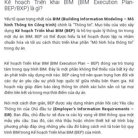
Kế hoạch Triển khai BIM (BIM Execution Plan-
BEP/BXP) là gì?
Yếu tố quan trọng nhất của
BIM (Building Information Modeling – Mô
hình Thông tin Công trình)
chính là “Thông tin”. Mục tiêu của việc xây
dựng
Kế hoạch Triển khai BIM (BEP)
là hỗ trợ quản lý thông tin trong
một dự án BIM. BEP có thể được hiểu là kế hoạch được lập ra nhằm
chuẩn hóa và tối ưu cách thức triển khai phần “Mô hình hóa thông tin”
trong dự án.
Kế hoạch Triển khai BIM (BIM Execution Plan – BEP) đóng vai trò trung
tâm trong quy trình BIM. Đây là một phần không thể thiếu của bất kỳ dự
án phát triển xây dựng mới nào. BEP càng trở nên quan trọng hơn đối với
các dự án yêu cầu sự phối hợp quốc tế giữa nhiều bên tham gia. Kế
hoạch này giúp đảm bảo rằng thông tin chính xác luôn sẵn có tại mọi
điểm liên kết và trong mọi thời điểm của dự án.
Nói một cách đơn giản, BEP được xây dựng nhằm phản hồi các Yêu cầu
Thông tin của Chủ đầu tư
(Employer’s Information Requirements –
EIR)
. Ban đầu, chủ đầu tư sẽ đưa ra các kỳ vọng về BIM thông qua một
mẫu yêu cầu. Sau đó, các nhà thầu hoặc nhóm thiết kế sẽ trình bày
phương pháp đáp ứng những yêu cầu đó bằng cách mô tả toàn bộ quy
trình BIM trong Kế hoạch Triển khai BIM (BEP) của mình.